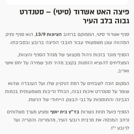
פיצה האט אשדוד (סיטי) – סטנדרט
גבוה בלב העיר
סניף אשדוד סיטי, הממוקם ברחוב
הציונות 13/9
, הוא סניף ותיק
המהווה עוגן משמעותי עבור חובבי הפיצה ברובע ובסביבתו.
הסניף מוכר בזכות ניהול מקצועי של מנהל הסניף והצוות,
המצליחים להוציא הזמנות בקצב מהיר תוך שמירה על יחס אישי
ואדיב.
המקום זוכה לשבחים על רמת הניקיון שלו ועל העובדה שהוא
שומר על סטנדרט איכות גבוה, הכולל נדיבות משמעותית בכמות
הגבינה והתוספות על גבי הבצק הייחודי של הרשת.
הסניף פועל תחת כשרות
בד"ץ בית יוסף
ומציע מערך משלוחים
נרחב המכסה את מרבית רובעי העיר, מהמרינה והקריה ועד
לרובע י"ז.