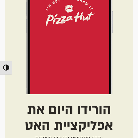
מתג ניג
הורידו היום את
אפליקציית האט
ותהנו ממבצעים והטבות מיוחדות