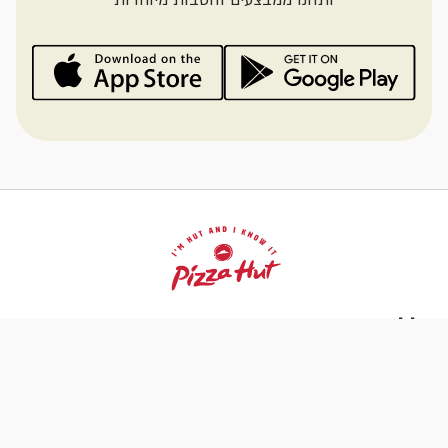
כללי
קייטרינג ואירועים
האט לעסקים
סניפים
מידע ותמיכה