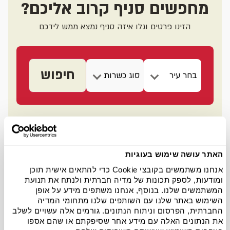
מחפשים סניף קרוב אליכם?
הזינו פרטים וגלו איזה סניף נמצא ממש לידכם
חיפוש
בחר עיר
פתח תקווה
ראשון לציון
באר שבע
נתניה
כרמיאל
האתר עושה שימוש בעוגיות
ירושלים
תל אביב
אילת
אנחנו משתמשים בקובצי Cookie כדי להתאים אישית תוכן
ומודעות, לספק תכונות של מדיה חברתית ולנתח את תנועת
חולון
חיפה
בת ים
המשתמשים שלנו. בנוסף, אנחנו משתפים מידע על אופן
השימוש באתר שלנו עם השותפים שלנו מתחומי המדיה
החברתית, הפרסום וניתוח הנתונים. גורמים אלה עשויים לשלב
את הנתונים האלה עם מידע אחר שסיפקתם או שהם אספו