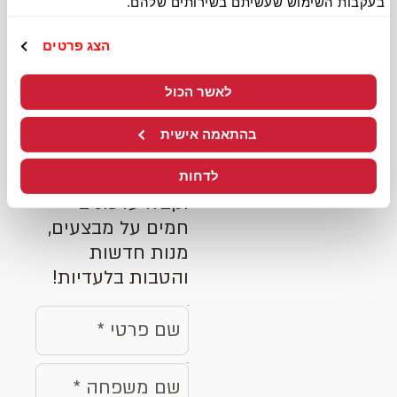
בעקבות השימוש שעשיתם בשירותים שלהם.
הצג פרטים
כל הטוב
של האט -
לאשר הכול
לפני כולם!
בהתאמה אישית
הצטרפו למועדון
לדחות
וקבלו עדכונים
חמים על מבצעים,
מנות חדשות
והטבות בלעדיות!
name
surname