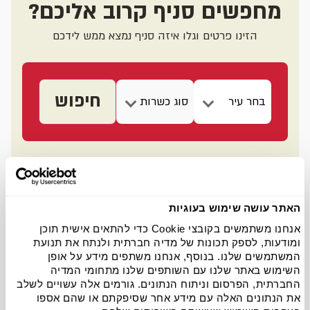
מחפשים סניף קרוב אליכם?
הזינו פרטים וגלו איזה סניף נמצא ממש לידכם
חיפוש
בחר עיר
פתח תקווה
ראשון לציון
באר שבע
נתניה
כרמיאל
האתר עושה שימוש בעוגיות
ירושלים
תל אביב
אילת
אנחנו משתמשים בקובצי Cookie כדי להתאים אישית תוכן
ומודעות, לספק תכונות של מדיה חברתית ולנתח את תנועת
חולון
חיפה
בת ים
המשתמשים שלנו. בנוסף, אנחנו משתפים מידע על אופן
השימוש באתר שלנו עם השותפים שלנו מתחומי המדיה
החברתית, הפרסום וניתוח הנתונים. גורמים אלה עשויים לשלב
את הנתונים האלה עם מידע אחר שסיפקתם או שהם אספו