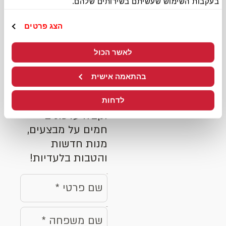
בעקבות השימוש שעשיתם בשירותים שלהם.
הצג פרטים
כל הטוב
של האט -
לאשר הכול
לפני כולם!
בהתאמה אישית
הצטרפו למועדון
לדחות
וקבלו עדכונים
חמים על מבצעים,
מנות חדשות
והטבות בלעדיות!
name
surname