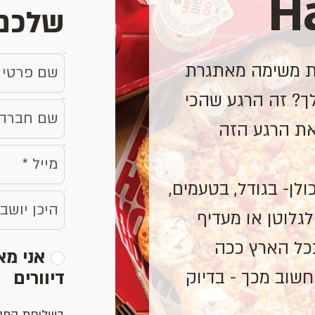
H
שלכם
name
ת משימה מאתגרת
ך? זה הרגע שהכי
company
 את הרגע הזה
email
לן- בגודל, בטעמים,
לגלוטן או מעדיף
בכל הארץ ככה
אני מ
חשוב מכך - בדיוק
דיוורים
בשליחת הפני