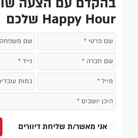
בהקדם עם הצעה שוו
Happy Hour שלכם
surname
name
phone
company
people
email
אני מאשר/ת שליחת דיוורים