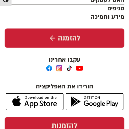
האט לעסקים
מתג ניג
סניפים
מידע ותמיכה
עקבו אחרינו
הורידו את האפליקציה
להזמנות