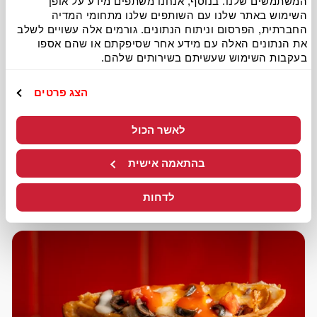
המשתמשים שלנו. בנוסף, אנחנו משתפים מידע על אופן
השימוש באתר שלנו עם השותפים שלנו מתחומי המדיה
החברתית, הפרסום וניתוח הנתונים. גורמים אלה עשויים לשלב
פיצה ללא גלוטן מבצק מולינו
את הנתונים האלה עם מידע אחר שסיפקתם או שהם אספו
בעקבות השימוש שעשיתם בשירותים שלהם.
פיצה ללא גלוטן מקמח מולינו – יותר טעים, יותר איכותי
הצג פרטים
₪81.9
מחיר נוכחי
לאשר הכול
בהתאמה אישית
מידע נוסף
להזמנה
לדחות