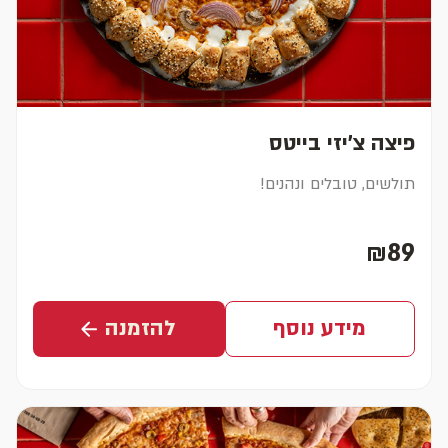
פיצה צ'יזי בייטס
תולשים, טובלים ונהנים!
₪89
מחיר נוכחי
מידע נוסף
להזמנה