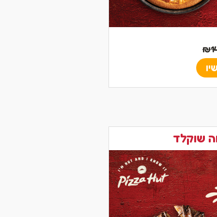
יו
ה שוקלד