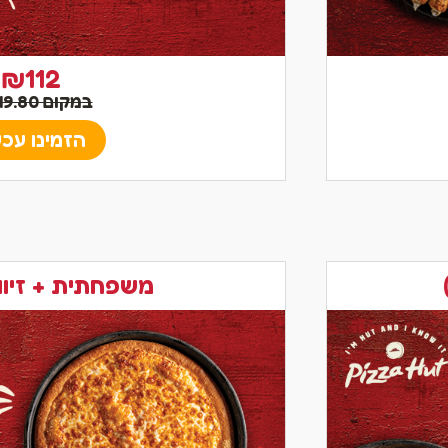
₪112
במקום ₪149.80
הזמינו עכש
משפחתית + זיוו