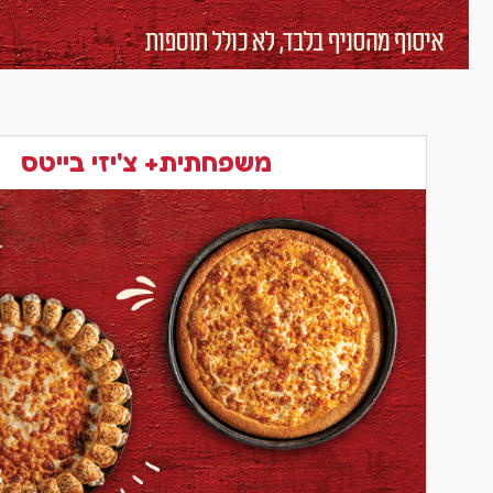
משפחתית+ צ'יזי בייטס