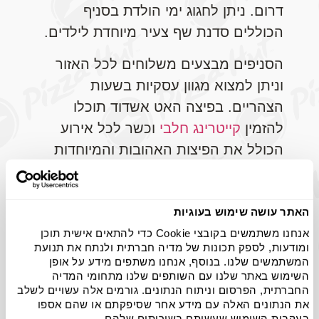
דרום. ניתן לחגוג ימי הולדת בסניף
הכוללים סדנת שף צעיר מיוחדת לילדים.
הסניפים מבצעים משלוחים לכל האזור
וניתן למצוא מגוון עסקיות בשעות
הצהריים. בפיצה האט אשדוד תוכלו
להזמין
קייטרינג חלבי
וכשר לכל אירוע
הכולל את הפיצות האהובות והמיוחדות
שלנו, סלטים, פסטות, קישים וקינוחים.
בנוסף אפשר להזמין
לימי הולדת
או לכל
אירוע מגשי פיצות
בכמות גדולה
במחירים
האתר עושה שימוש בעוגיות
אנחנו משתמשים בקובצי Cookie כדי להתאים אישית תוכן
מיוחדים.
ומודעות, לספק תכונות של מדיה חברתית ולנתח את תנועת
המשתמשים שלנו. בנוסף, אנחנו משתפים מידע על אופן
פיצריה באשדוד: החופש
השימוש באתר שלנו עם השותפים שלנו מתחומי המדיה
לבחור את הטעמים
החברתית, הפרסום וניתוח הנתונים. גורמים אלה עשויים לשלב
את הנתונים האלה עם מידע אחר שסיפקתם או שהם אספו
בעקבות השימוש שעשיתם בשירותים שלהם.