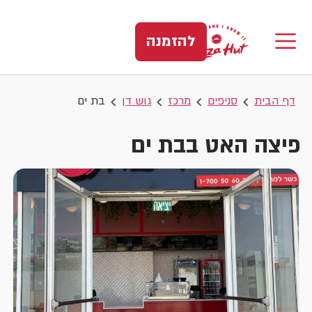
להזמנה
דף הבית
סניפים
מרכז
גוש דן
בת ים
פיצה האט בבת ים