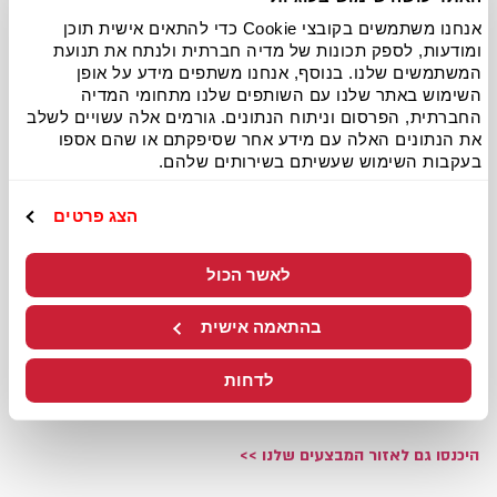
פיצה האט בפתח תקווה
אנחנו משתמשים בקובצי Cookie כדי להתאים אישית תוכן
ומודעות, לספק תכונות של מדיה חברתית ולנתח את תנועת
המשתמשים שלנו. בנוסף, אנחנו משתפים מידע על אופן
כל סניפי פיצה האט פתח תקווה
השימוש באתר שלנו עם השותפים שלנו מתחומי המדיה
החברתית, הפרסום וניתוח הנתונים. גורמים אלה עשויים לשלב
במקום אחד
את הנתונים האלה עם מידע אחר שסיפקתם או שהם אספו
בעקבות השימוש שעשיתם בשירותים שלהם.
בחרו את הסניף המועדף עליכם למשלוח או לאיסוף עצמי.
בפיצה האט פתח תקווה תוכלו למצוא מגוון מבצעים בכל אחד משלושת
הצג פרטים
הסניפים. בחרו ממגוון התפריט של הרשת הכולל חוץ מפיצות גם סלטים,
פסטות, קישים וקינוחים. הסניפים מבצעים משלוחי פיצה כשרה לכל
לאשר הכול
האזור וניתן למצוא מגוון עסקיות בשעות הצהריים.
בהתאמה אישית
בפיצה האט פ"ת תוכלו להזמין קייטרינג חלבי וכשר לכל אירוע הכולל את
הפיצות האהובות והמיוחדות שלנו, סלטים, פסטות, קישים וקינוחים. בנוסף
לדחות
אפשר להזמין
לימי הולדת
או לכל אירוע מגשי פיצות
בכמות גדולה
במחירים מיוחדים.
היכנסו גם לאזור המבצעים שלנו >>