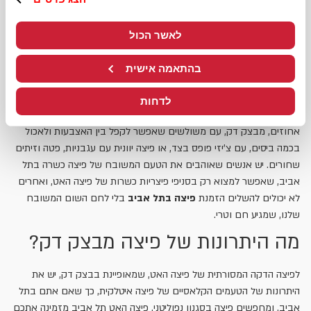
דק? ואיזה תוספות אתם מעדיפים
לאשר הכול
תשכחו מרעיונות על "מה שעדיף" כשאתם מחפשים פיצה בתל אביב,
וקבלו את הפיצות המועדפות עליכם בכל סגנון, בכל סניפי פיצריות ברחבי
בהתאמה אישית
הארץ של רשת פיצה האט. כך, למשל, יש אנשים שאוהבים לאכול פיצה
טבעונית בתל אביב , שמיוצרת מבצק דק עם גבינה טבעונית, ויש אנשים
לדחות
שאוהבים שהפיצה שלהם מכוסה בשכבה עבה של גבינת מוצרלה מאה
אחוזים, מבצק דק, עם משולשים שאפשר לקפל בין האצבעות ולאכול
בכמה ביסים, עם צ'יזי פופס בצד, או פיצה יוונית עם עגבניות, פטה וזיתים
שחורים. יש אנשים שאוהבים את הטעם המשובח של פיצה כשרה בתל
אביב, שאפשר למצוא רק בסניפי פיצריות כשרות של פיצה האט, ואחרים
לא יכולים להשלים הזמנת
פיצה בתל אביב
בלי לחם השום המשובח
שלנו, שמגיע חם וטרי.
מה היתרונות של פיצה מבצק דק?
לפיצה הדקה המסורתית של פיצה האט, שמאופיינת בבצק דק, יש את
היתרונות של הטעמים הקלאסיים של פיצה איטלקית, כך שאם אתם בתל
אביב, ומחפשים פיצה בסגנון נפוליטני, פיצה האט תל אביב מזמינה אתכם