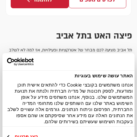
פיצה האט בתל אביב
תל אביב מציעה לכם מבחר של אטרקציות ופעילויות, אז למה לא לשלב
את זה עם האוכל הכי טעים בעולם? (: בתל אביב ישנם 5 סניפי פיצה האט
ברחבי העיר וליהנות מהתפריט העשיר והמגוון שלנו הכולל גם פיצות ללא
גלוטן ופיצות טבעוניות בכל אחד מארבעת הסניפים שלנו. הסניפים
האתר עושה שימוש בעוגיות
מבצעים משלוחי פיצה כשרה לכל האזור וניתן למצוא מגוון עסקיות
אנחנו משתמשים בקובצי Cookie כדי להתאים אישית תוכן
בשעות הצהריים. בפיצה האט תל אביב תוכלו להזמין
קייטרינג
חלבי
ומודעות, לספק תכונות של מדיה חברתית ולנתח את תנועת
וכשר לכל אירוע הכולל את הפיצות האהובות והמיוחדות שלנו, סלטים,
המשתמשים שלנו. בנוסף, אנחנו משתפים מידע על אופן
פסטות, קישים וקינוחים. בנוסף אפשר להזמין
לימי הולדת
או לכל אירוע
השימוש באתר שלנו עם השותפים שלנו מתחומי המדיה
מגשי פיצות
בכמות גדולה
במחירים מיוחדים.
החברתית, הפרסום וניתוח הנתונים. גורמים אלה עשויים לשלב
את הנתונים האלה עם מידע אחר שסיפקתם או שהם אספו
פיצה בתל אביב: איך אתם אוהבים
בעקבות השימוש שעשיתם בשירותים שלהם.
את הפיצה שלכם – מבצק עבה או
הצג פרטים