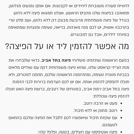
לחוויית סעודה משובחת ליחידים או לקבוצות. אם אתם נמנעים מגלוטן,
תתאהבו בפיצות שלנו מהביס הראשון. אצלנו תמצאו פיצה ללא גלוטן
בגודל של פיצה משפחתית מרובעת מבצק דק ללא גלוטן, ועם סלט טרי
בהרכבה אישית, יש לכם מנה מאוזנת, בריאה, טעימה ומנצחת שמתאימה
במיוחד לילדים, אבל גם למבוגרים.
מה אפשר להזמין ליד או על הפיצה?
בפעם הראשונה שתזמינו משלוחי
פיצה בתל אביב
, כדאי שתבחרו את
מנת הצ'יזי קראסט שלנו, שהיא פיצה משפחתית דקה עם שוליים מלאים
בגבינת מוצרה טעימה, ומההזמנה הראשונה שלכם, תהפכו למכורים, ולא
תוכלו להפסיק להזמין אותה. אם יש לכם העדפות ברורות לגבי הזמנת
פיצה בתל אביב-רמת אביב, במונחים של רטבים, ברשת פיצה האט תוכלו
להזמין פיצה שכוללת:
מעט או הרבה רוטב.
רוטב מתוק או ללא תיבול.
עם שקיות תיבול שיאפשרו לכם לתבל את הפיצה שלכם בהתאם
לטעמכם.
פיצה אנטיפסטי עם חצילים, בטטה, ופלפל קלוי.