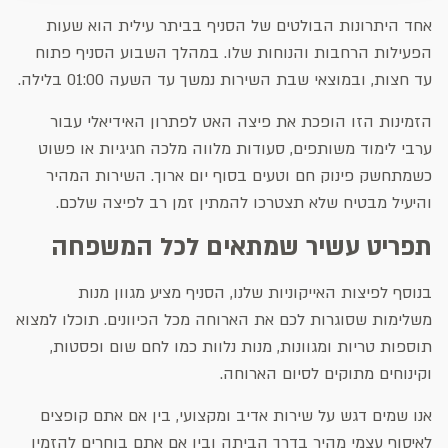
אחד היתרונות הבולטים של הסניף בביתר עילית הוא שעות
הפעילות הרחבות והנוחות שלו. במהלך השבוע הסניף פתוח
עד חצות, ובמוצאי שבת השירות נמשך עד השעה 01:00 בלילה.
הזמינות הזו הופכת את פיצה האט לפתרון האידיאלי עבור
ערבי לימוד משותפים, סעודות מלווה מלכה חגיגיות או פשוט
כשמתחשק פינוק חם וטעים בסוף יום ארוך. השירות המהיר
והיעיל מבטיח שלא תצטרכו להמתין זמן רב לפיצה שלכם.
תפריט עשיר שמתאים לכל המשפחה
בנוסף לפיצות האייקוניות שלנו, הסניף מציע מגוון מנות
משלימות שסוגרות לכם את הארוחה מכל הכיוונים. תוכלו למצוא
תוספות טריות ומגוונות, מנות נלוות כמו לחם שום ופסטות,
וקינוחים מתוקים לסיום הארוחה.
אנו שמים דגש על שירות אדיב ומקצועי, בין אם אתם קופצים
לאיסוף עצמי מהיר בדרך הביתה ובין אם אתם בוחרים להזמין