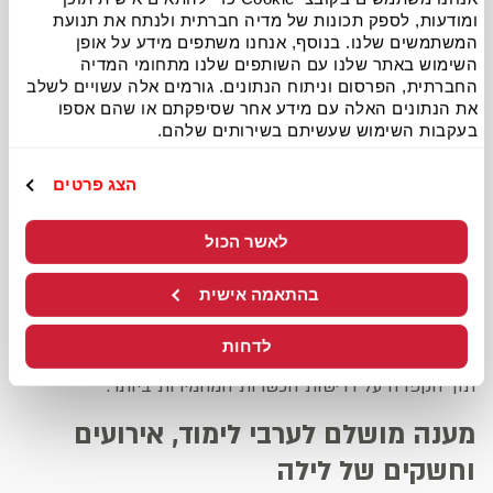
ומודעות, לספק תכונות של מדיה חברתית ולנתח את תנועת
כשרות ללא פשרות ואיכות של מותג
המשתמשים שלנו. בנוסף, אנחנו משתפים מידע על אופן
בינלאומי
השימוש באתר שלנו עם השותפים שלנו מתחומי המדיה
החברתית, הפרסום וניתוח הנתונים. גורמים אלה עשויים לשלב
את הנתונים האלה עם מידע אחר שסיפקתם או שהם אספו
סניף פיצה האט ביתר עילית, הממוקם ברחוב הרב ברים 4,
בעקבות השימוש שעשיתם בשירותים שלהם.
מביא לעיר את השילוב המושלם בין הטעם האהוב והמוכר של
הרשת לבין כשרות
בד"ץ הרב רובין
.
הצג פרטים
הכשרות המהודרת מאפשרת למשפחות ולתושבי העיר ליהנות
לאשר הכול
בראש שקט מפיצה איכותית, הנאפית מבצק טרי עם 100%
גבינת מוצרלה עשירה.
בהתאמה אישית
זהו המקום שבו מקפידים על כל פרט ופרט כדי להבטיח שכל
לדחות
מגש יצא בדיוק לפי הסטנדרטים הגבוהים של המותג העולמי,
תוך הקפדה על דרישות הכשרות המחמירות ביותר.
מענה מושלם לערבי לימוד, אירועים
וחשקים של לילה