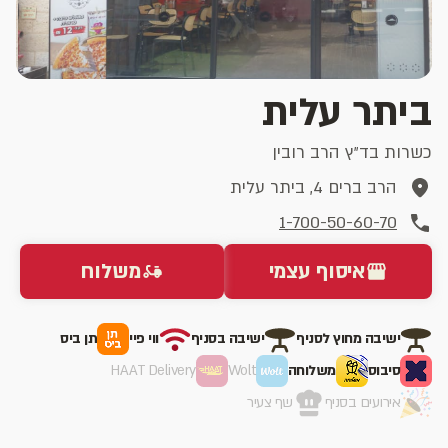
ביתר עלית
כשרות בד״ץ הרב רובין
הרב ברים 4, ביתר עלית
1-700-50-60-70
איסוף עצמי
משלוח
ישיבה מחוץ לסניף
ישיבה בסניף
ווי פיי
תן ביס
סיבוס
משלוחה
Wolt
HAAT Delivery
אירועים בסניף
שף צעיר