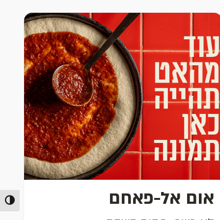
אום אל-פאחם
מתג ניג