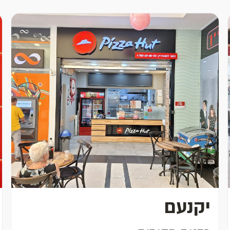
יקנעם