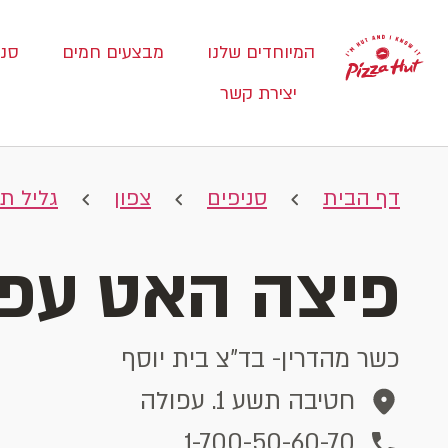
המיוחדים שלנו
מבצעים חמים
סני
יצירת קשר
דף הבית
סניפים
צפון
גליל תח
פיצה האט עפו
כשר מהדרין- בד"צ בית יוסף
חטיבה תשע 1. עפולה
1-700-50-60-70