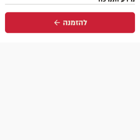
עקבו אחרינו
הורידו את האפליקציה
להזמנות
1-700-50-60-70