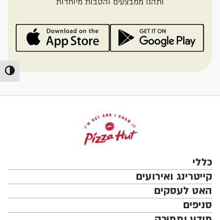
ותהנו ממבצעים והטבות מיוחדות
מתג ניג
כללי
קייטרינג ואירועים
האט לעסקים
סניפים
מידע ותמיכה