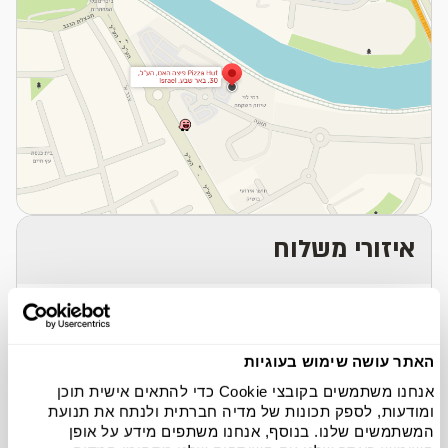
איזורי משלוח
העיר
חצרים
נאות לון
העתיקה
נווה זאב
קריית מאיר
האתר עושה שימוש בעוגיות
נווה נוי
בץ
נאות אילן
אנחנו משתמשים בקובצי Cookie כדי להתאים אישית תוכן
נחל בקע
שכונה ט'
ומודעות, לספק תכונות של מדיה חברתית ולנתח את תנועת
המשתמשים שלנו. בנוסף, אנחנו משתפים מידע על אופן