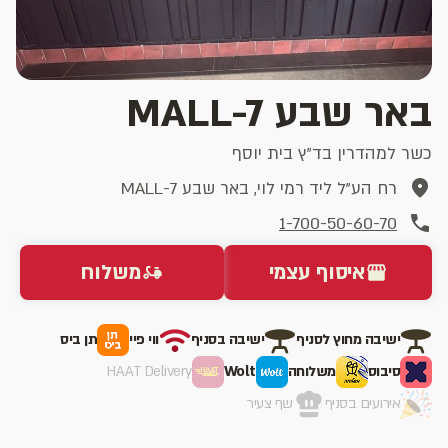
באר שבע MALL-7
כשר למהדרין בד"ץ בית יוסף
רח הע"ל ליד רמי לוי, באר שבע MALL-7
1-700-50-60-70
איסוף עצמי
משלוח
ישיבה מחוץ לסניף
ישיבה בסניף
ווי פיי
תן ביס
סיבוס
משלוחה
Wolt
HAAT Delivery
אירועים בסניף
שף צעיר