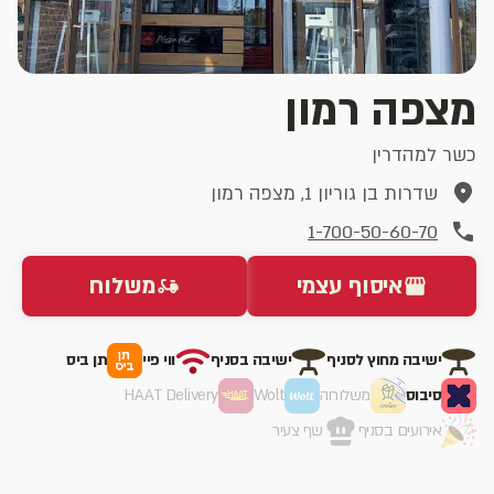
מצפה רמון
כשר למהדרין
שדרות בן גוריון 1, מצפה רמון
1-700-50-60-70
איסוף עצמי
משלוח
ישיבה מחוץ לסניף
ישיבה בסניף
ווי פיי
תן ביס
סיבוס
משלוחה
Wolt
HAAT Delivery
אירועים בסניף
שף צעיר