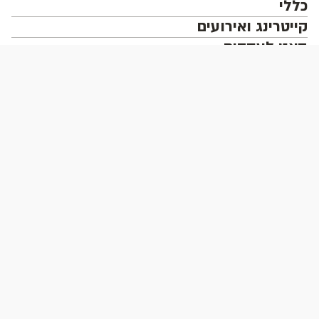
כללי
קייטרינג ואירועים
האט לעסקים
סניפים
מידע ותמיכה
עקבו אחרינו
הורידו את האפליקציה