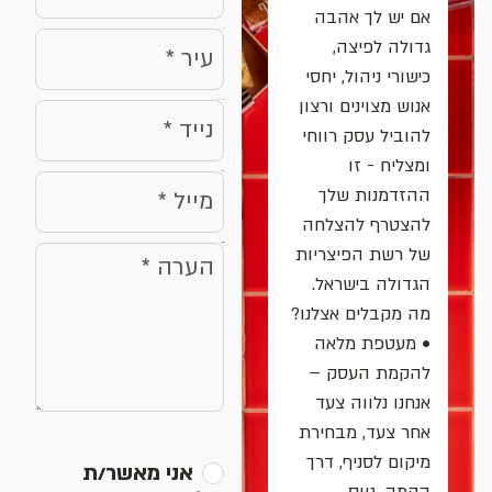
אם יש לך אהבה
גדולה לפיצה,
כישורי ניהול, יחסי
אנוש מצוינים ורצון
phone
להוביל עסק רווחי
ומצליח - זו
email
ההזדמנות שלך
להצטרף להצלחה
message
של רשת הפיצריות
הגדולה בישראל.
מה מקבלים אצלנו?
• מעטפת מלאה
להקמת העסק –
אנחנו נלווה צעד
אחר צעד, מבחירת
מיקום לסניף, דרך
אני מאשר/ת