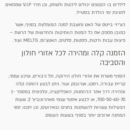
לילדים בו הקטנים יכולים ליהנות ולשחק, וכן חדר V.I.P שמתאים
לחגיגת ימי הולדת בסטייל.
הצ'יזי בייטס של האט נחשבת למנה המומלצת בסניף, אשר
כמובן מספק את כל המנות הוותיקות והחדשות של הרשת –
פיצות עבות ודקות, פסטות, סלטים, האטצ'וס, MELTS ועוד.
הזמנה קלה ומהירה לכל אזורי חולון
והסביבה
הסניף משרת את אזורי חולון הירוקה, תל גיבורים, שיכון עממי,
קריית עבודה, רסקו, אגרובנק ועוד. ניתן לבצע הזמנה קלה
ומהירה דרך אתר ההזמנות, האפליקציה, טלפונית במספר 1-
700-50-60-70, או לבצע איסוף עצמי מאהרונוביץ' 2. שעות
הפעילות עשויות להשתנות בחגים ובאירועים, וכן יתכנו זמני
המתנה ארוכים יותר בסניף בשעות העומס.