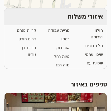
איזורי משלוח
חולון
קריית עבודה
קריית פנחס
הירוקה
רסקו
דרום חולון
תל גיבורים
אגרובנק
קריית בן
שיכון עממי
גוריון
נאות רחל
שכונת עם
נווה רמז
סניפים באיזור