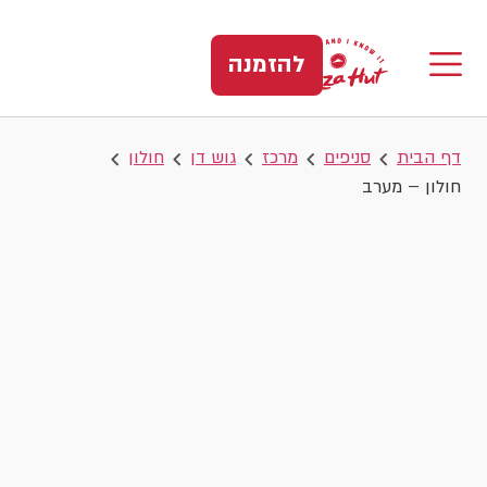
להזמנה
דף הבית
סניפים
מרכז
גוש דן
חולון
חולון – מערב